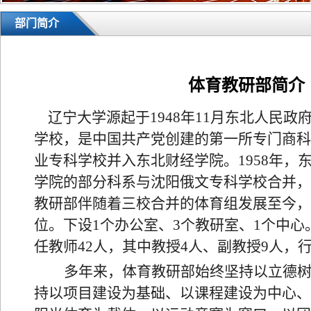
部门简介
体育教研部简介
辽宁大学源起于
1948年11月东北人民
学校，是中国共产党创建的第一所专门商科高
业专科学校并入东北财经学院。1958年，
学院的部分科系与沈阳
俄文专科学校合并
教研部伴随着三校合并的体育组发展至今
位。下设
1个办公室、3个教研室、1个中心
任教师42人，其中教授4人、副教授9人，
多年来，体育教研部始终坚持以立德
持以项目建设为基础、以课程建设为中心